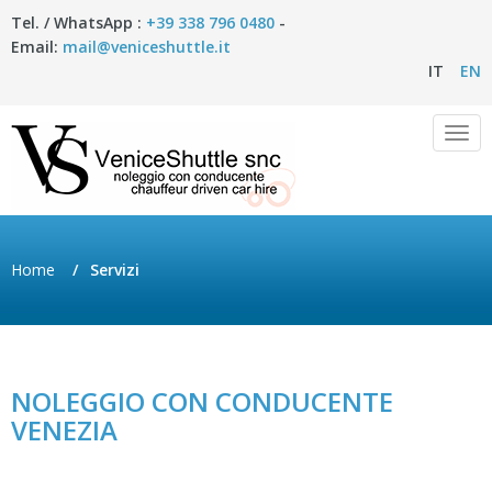
Tel. / WhatsApp :
+39 338 796 0480
-
Email:
mail@veniceshuttle.it
IT
EN
T
o
g
g
l
Home
Servizi
e
n
a
v
i
NOLEGGIO CON CONDUCENTE
g
VENEZIA
a
t